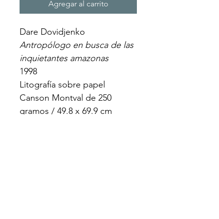
Agregar al carrito
Dare Dovidjenko
Antropólogo en busca de las 
inquietantes amazonas
1998
Litografía sobre papel 
Canson Montval de 250 
gramos / 49.8 x 69.9 cm
Cauri Taller de Gráfica 
Experimental, Lima
Edición 63 / 100
US$ 400
Suscribete a nuestro boletín de