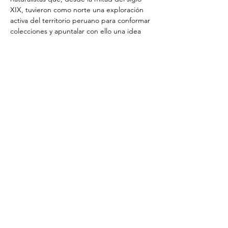
XIX, tuvieron como norte una exploración 
activa del territorio peruano para conformar 
colecciones y apuntalar con ello una idea 
ilustrada…
Mostrar más
Compartir este evento
Suscribete a nuestro boletín de
noticias por correo