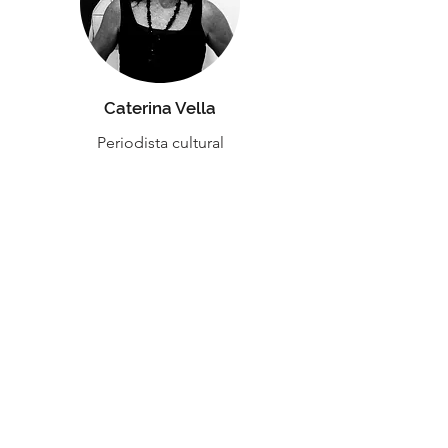
Caterina Vella
Periodista cultural
C
​ésar Augusto Ramír
ez
Curador