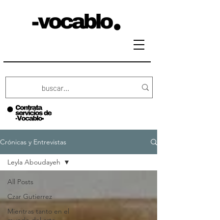
Crónicas y Entrevistas
Leyla Aboudayeh
All Posts
Czar Gutierrez
Mientras tanto en el