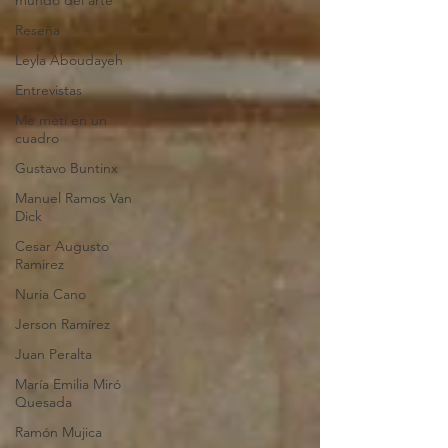
mundo del arte
Reseña
Leyla Aboudayeh
Entrevistas
Me metí en un
cuadro
Gustavo Buntinx
Manuel Ramos Van
Dick
Cesar Augusto
Ramirez
Nuria Cano
Jerson Ramírez
Juan Peralta
María Emilia Miró
Quesada
Ramón Mujica