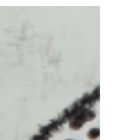
sus puertas a Sig·Natura, exposición de la
artista española Elisenda Estrems. La muestra
reúne una serie de composiciones
fotográficas nacidas de viajes, exploraciones
botánicas y un archivo visual construido
durante años, donde la naturaleza se
convierte en un lenguaje capaz de hablar de
la memoria, el afecto y la vida.