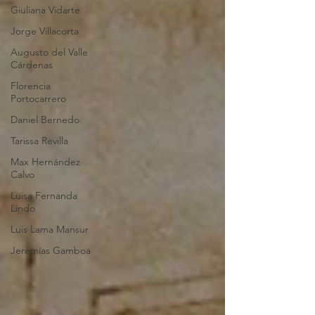
Giuliana Vidarte
Jorge Villacorta
Augusto del Valle
Cárdenas
Florencia
Portocarrero
Daniel Bernedo
Tarissa Revilla
Max Hernández
Calvo
Luisa Fernanda
Lindo
Luis Lama Mansur
Jeremías Gamboa