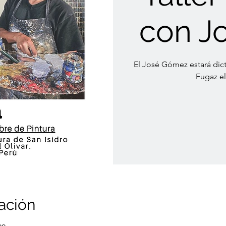
con J
El José Gómez estará dict
Fugaz e
ación