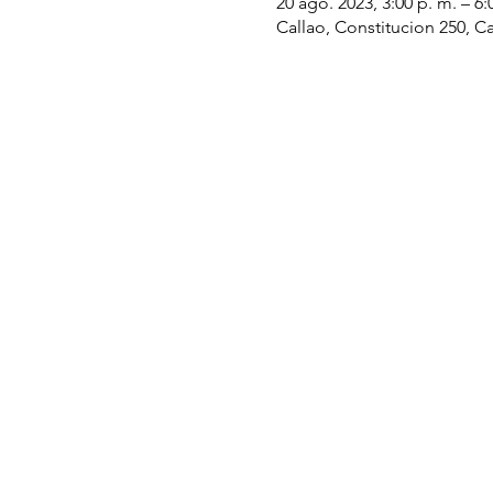
20 ago. 2023, 3:00 p. m. – 6:
Callao, Constitucion 250, Ca