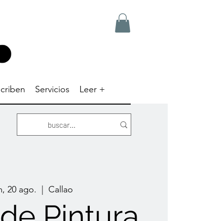
criben
Servicios
Leer +
, 20 ago.
  |  
Callao
 de Pintura