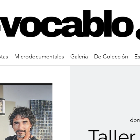
stas
Microdocumentales
Galería
De Colección
Es
dom
Taller