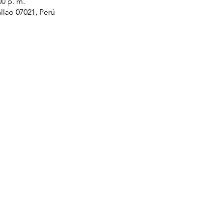
00 p. m.
llao 07021, Perú