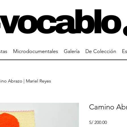
stas
Microdocumentales
Galería
De Colección
Es
no Abrazo | Mariel Reyes
Camino Abr
Precio
S/ 200.00