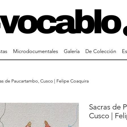
stas
Microdocumentales
Galería
De Colección
Es
as de Paucartambo, Cusco | Felipe Coaquira
Sacras de 
Cusco | Fel