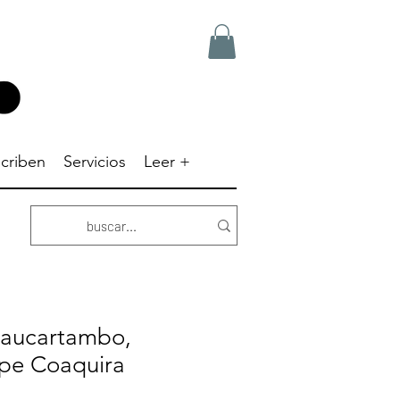
criben
Servicios
Leer +
Paucartambo,
ipe Coaquira