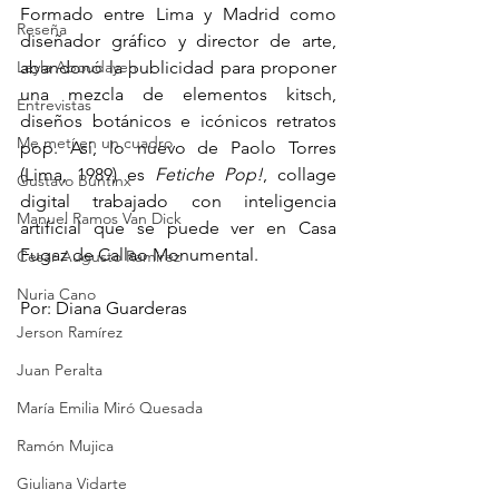
Formado entre Lima y Madrid como 
Reseña
diseñador gráfico y director de arte, 
Leyla Aboudayeh
abandonó la publicidad para proponer 
una mezcla de elementos kitsch, 
Entrevistas
diseños botánicos e icónicos retratos 
Me metí en un cuadro
pop. Así, lo nuevo de 
Paolo Torres 
(
Lima, 1989) es 
Fetiche Pop!
, collage 
Gustavo Buntinx
digital trabajado con inteligencia 
Manuel Ramos Van Dick
artificial que se puede ver en Casa 
Fugaz de Callao Monumental.
Cesar Augusto Ramirez
Nuria Cano
Por: 
Diana Guarderas
Jerson Ramírez
Juan Peralta
María Emilia Miró Quesada
Ramón Mujica
Giuliana Vidarte