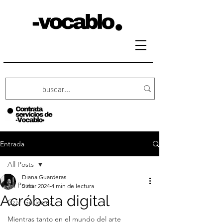
Entrada
All Posts
Diana Guarderas
All Posts
5 mar 2024
4 min de lectura
Acróbata digital
Czar Gutierrez
Mientras tanto en el mundo del arte