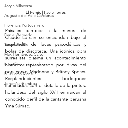
Jorge Villacorta
El Remix | Paolo Torres
Augusto del Valle Cárdenas
Florencia Portocarrero
Paisajes barrocos a la manera de 
Daniel Bernedo
Claude Lorrain se encienden bajo el 
resplandor de luces psicodélicas y 
Tarissa Revilla
bolas de discoteca. Una icónica obra 
Max Hernández Calvo
surrealista plasma un acontecimiento 
Luisa Fernanda Lindo
histórico representado por divas del 
pop como Madonna y Britney Spears. 
Luis Lama Mansur
Resplandecientes bodegones 
Jeremías Gamboa
iluminados con el detalle de la pintura 
holandesa del siglo XVII enmarcan el 
conocido perfil de la cantante peruana 
Yma Súmac.