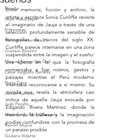
Reseña
Entre memoria, ficción y archivo, la 
artista y escritora Sonia Cunliffe revisita 
Leyla Aboudayeh
el imaginario de Jauja a través de una 
Entrevistas
selección profundamente sensible de 
fotografías de inicios del siglo XX.  
Me metí en un cuadro
Cunliffe parece internarse en una zona 
Gustavo Buntinx
suspendida entre la imagen y el sueño: 
Manuel Ramos Van Dick
una época en la que la fotografía 
comenzaba a fijar rostros, gestos y 
Cesar Augusto Ramirez
paisajes mientras el Perú moderno 
Nuria Cano
intentaba reconocerse a sí mismo. Su 
mirada nos revela la atmósfera casi 
Jerson Ramírez
mítica de aquella Jauja evocada por 
Juan Peralta
Edgardo Rivera Martínez, donde la 
María Emilia Miró Quesada
memoria, la belleza y la imaginación 
podían confundirse con la promesa de 
Ramón Mujica
un paraíso posible.
Giuliana Vidarte