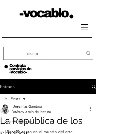
Entrada
All Posts
Jeremías Gamboa
All Posts
25 may
3 min de lectura
La República de los
Czar Gutierrez
sueños
Mientras tanto en el mundo del arte