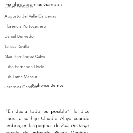
Escribe: Jeremías Gamboa
Jorge Villacorta
Augusto del Valle Cárdenas
Florencia Portocarrero
Daniel Bernedo
Tarissa Revilla
Max Hernández Calvo
Luisa Fernanda Lindo
Luis Lama Mansur
Alphonse Bernos
Jeremías Gamboa
“En Jauja todo es posible”, le dice 
Laura a su hijo Claudio Alaya cuando 
ambos, en las páginas de 
País de Jauja
, 
novela de Edgardo Rivera Martínez, 