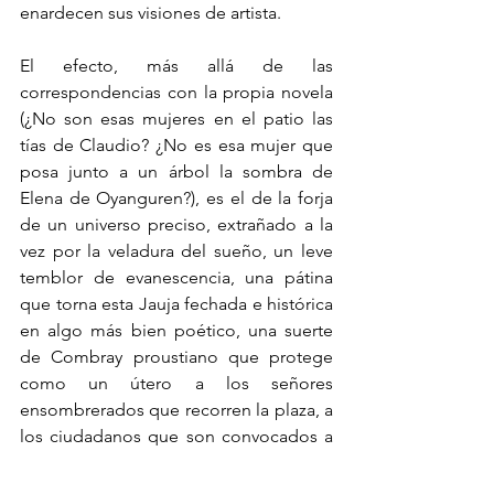
enardecen sus visiones de artista.
El efecto, más allá de las 
correspondencias con la propia novela 
(¿No son esas mujeres en el patio las 
tías de Claudio? ¿No es esa mujer que 
posa junto a un árbol la sombra de 
Elena de Oyanguren?), es el de la forja 
de un universo preciso, extrañado a la 
vez por la veladura del sueño, un leve 
temblor de evanescencia, una pátina 
que torna esta Jauja fechada e histórica 
en algo más bien poético, una suerte 
de Combray proustiano que protege 
como un útero a los señores 
ensombrerados que recorren la plaza, a 
los ciudadanos que son convocados a 
las fiestas y actividades pastoriles, a 
esos jaujinos y también a esos 