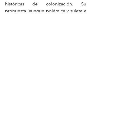
históricas de colonización. Su 
propuesta, aunque polémica y sujeta a 
censura, invita a una relectura de las 
narrativas coloniales en los museos de 
España.
Pinacoteca Migrante. Sandra Gamarra. Foto: 
Portal de la Bienal de Venecia
Reflexiones Finales
La participación peruana en la Bienal de 