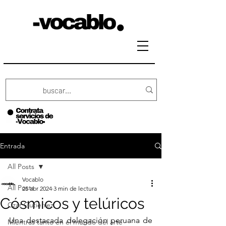
Entrada
All Posts
Vocablo
All Posts
25 abr 2024
3 min de lectura
Cósmicos y telúricos
Czar Gutierrez
Una destacada delegación peruana de 
Mientras tanto en el mundo del arte