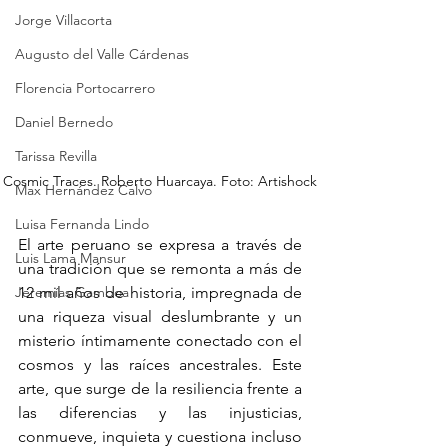
Jorge Villacorta
Augusto del Valle Cárdenas
Florencia Portocarrero
Daniel Bernedo
Tarissa Revilla
Cosmic Traces. Roberto Huarcaya. Foto: Artishock
Max Hernández Calvo
Luisa Fernanda Lindo
El arte peruano se expresa a través de 
Luis Lama Mansur
una tradición que se remonta a más de 
Jeremías Gamboa
12 mil años de historia, impregnada de 
una riqueza visual deslumbrante y un 
misterio íntimamente conectado con el 
cosmos y las raíces ancestrales. Este 
arte, que surge de la resiliencia frente a 
las diferencias y las injusticias, 
conmueve, inquieta y cuestiona incluso 