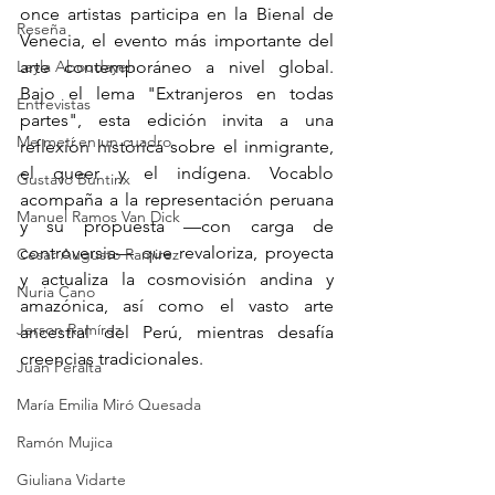
once artistas participa en la Bienal de 
Reseña
Venecia, el evento más importante del 
Leyla Aboudayeh
arte contemporáneo a nivel global. 
Bajo el lema "Extranjeros en todas 
Entrevistas
partes", esta edición invita a una 
Me metí en un cuadro
reflexión histórica sobre el inmigrante, 
el queer y el indígena. Vocablo 
Gustavo Buntinx
acompaña a la representación peruana 
Manuel Ramos Van Dick
y su propuesta —con carga de 
controversia— que revaloriza, proyecta 
Cesar Augusto Ramirez
y actualiza la cosmovisión andina y 
Nuria Cano
amazónica, así como el vasto arte 
Jerson Ramírez
ancestral del Perú, mientras desafía 
creencias tradicionales.
Juan Peralta
María Emilia Miró Quesada
Ramón Mujica
Giuliana Vidarte