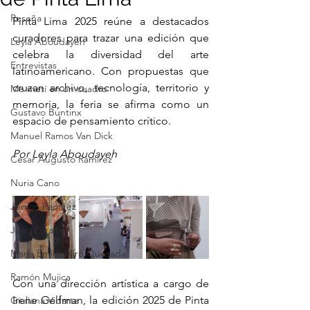
Reseña
Pinta Lima 2025 reúne a destacados 
curadores para trazar una edición que 
Leyla Aboudayeh
celebra la diversidad del arte 
Entrevistas
latinoamericano. Con propuestas que 
cruzan archivo, tecnología, territorio y 
Me metí en un cuadro
memoria, la feria se afirma como un 
Gustavo Buntinx
espacio de pensamiento crítico.
Manuel Ramos Van Dick
Por Leyla Aboudayeh
Cesar Augusto Ramirez
Nuria Cano
Jerson Ramírez
Juan Peralta
María Emilia Miró Quesada
Ramón Mujica
Con una dirección artística a cargo de 
Irene Gelfman, la edición 2025 de Pinta 
Giuliana Vidarte