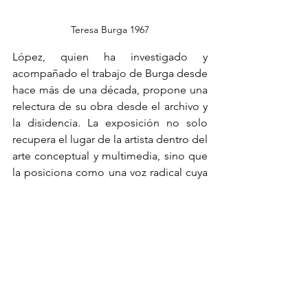
Teresa Burga 1967
López, quien ha investigado y 
acompañado el trabajo de Burga desde 
hace más de una década, propone una 
relectura de su obra desde el archivo y 
la disidencia. La exposición no solo 
recupera el lugar de la artista dentro del 
arte conceptual y multimedia, sino que 
la posiciona como una voz radical cuya 
vigencia dialoga con las urgencias del 
presente.
Special Project, curado por Giuliana 
Vidarte, que activa el hall principal y el 
jardín de Casa Prado bajo el título Lo 
que este paisaje puede decir sobre el 
futuro. Este proyecto plantea una 