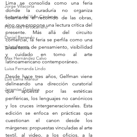
Lima se consolida como una feria 
Jorge Villacorta
donde la curaduría no organiza 
Augusto del Valle Cárdenas
solamente el recorrido de las obras, 
sino que propone una lectura crítica del 
Florencia Portocarrero
presente. Más allá del circuito 
Daniel Bernedo
comercial, la feria se perfila como una 
plataforma de pensamiento, visibilidad 
Tarissa Revilla
y cuidado en torno al arte 
Max Hernández Calvo
latinoamericano contemporáneo.
Luisa Fernanda Lindo
Desde hace tres años, Gelfman viene 
Luis Lama Mansur
delineando una dirección curatorial 
Jeremías Gamboa
que apuesta por las estéticas 
periféricas, los lenguajes no canónicos 
y los cruces intergeneracionales. Esta 
edición se enfoca en prácticas que 
cuestionan el canon desde los 
márgenes: propuestas vinculadas al arte 
textil, al video, a los oficios, a la 