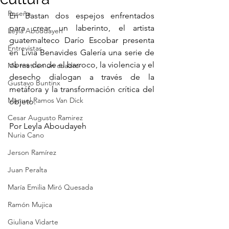
Reseña
En Bastan dos espejos enfrentados 
para crear un laberinto, el artista 
Leyla Aboudayeh
guatemalteco Darío Escobar presenta 
Entrevistas
en Livia Benavides Galería una serie de 
obras donde el barroco, la violencia y el 
Me metí en un cuadro
desecho dialogan a través de la 
Gustavo Buntinx
metáfora y la transformación crítica del 
Manuel Ramos Van Dick
objeto.
Cesar Augusto Ramirez
Por Leyla Aboudayeh
Nuria Cano
Jerson Ramírez
Juan Peralta
María Emilia Miró Quesada
Ramón Mujica
Giuliana Vidarte