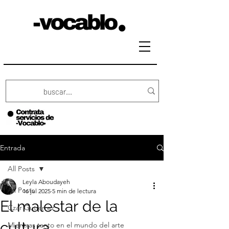
Entrada
All Posts
Leyla Aboudayeh
All Posts
16 jul 2025
5 min de lectura
El malestar de la
Czar Gutierrez
cultura
Mientras tanto en el mundo del arte