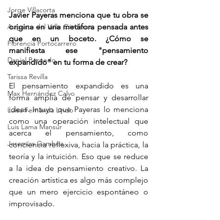
Jorge Villacorta
Javier Payeras menciona que tu obra se 
Augusto del Valle Cárdenas
origina en una metáfora pensada antes 
que en un boceto. ¿Cómo se 
Florencia Portocarrero
manifiesta ese "pensamiento 
Daniel Bernedo
expandido" en tu forma de crear?
Tarissa Revilla
El pensamiento expandido es una 
Max Hernández Calvo
forma amplia de pensar y desarrollar 
ideas. Intuyo que Payeras lo menciona 
Luisa Fernanda Lindo
como una operación intelectual que 
Luis Lama Mansur
acerca el pensamiento, como 
Jeremías Gamboa
conciencia reflexiva, hacia la práctica, la 
teoría y la intuición. Eso que se reduce 
a la idea de pensamiento creativo. La 
creación artística es algo más complejo 
que un mero ejercicio espontáneo o 
improvisado.