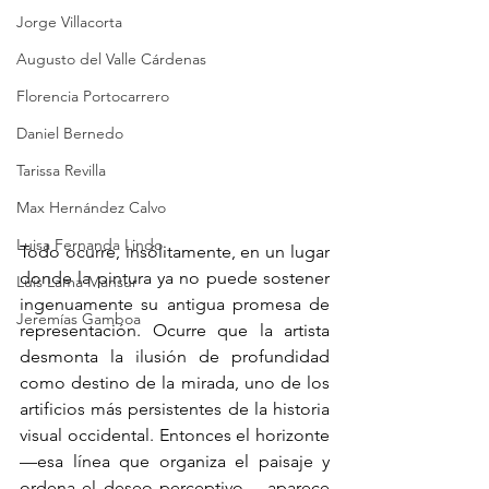
Jorge Villacorta
Augusto del Valle Cárdenas
Florencia Portocarrero
Daniel Bernedo
Tarissa Revilla
Max Hernández Calvo
Luisa Fernanda Lindo
Todo ocurre, insólitamente, en un lugar 
donde la pintura ya no puede sostener 
Luis Lama Mansur
ingenuamente su antigua promesa de 
Jeremías Gamboa
representación. Ocurre que la artista 
desmonta la ilusión de profundidad 
como destino de la mirada, uno de los 
artificios más persistentes de la historia 
visual occidental. Entonces el horizonte 
—esa línea que organiza el paisaje y 
ordena el deseo perceptivo— aparece 