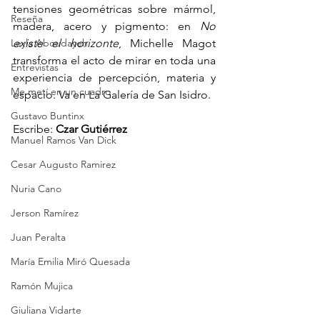
tensiones geométricas sobre mármol, 
Reseña
madera, acero y pigmento: en 
No 
Leyla Aboudayeh
existe el horizonte
, Michelle Magot 
transforma el acto de mirar en toda una 
Entrevistas
experiencia de percepción, materia y 
Me metí en un cuadro
espacio. Va en La Galería de San Isidro.
Gustavo Buntinx
Escribe: 
Czar Gutiérrez
Manuel Ramos Van Dick
Cesar Augusto Ramirez
Nuria Cano
Jerson Ramírez
Juan Peralta
María Emilia Miró Quesada
Ramón Mujica
Giuliana Vidarte