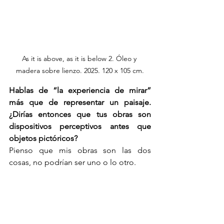
As it is above, as it is below 2. Óleo y 
madera sobre lienzo. 2025. 120 x 105 cm.
Hablas de “la experiencia de mirar” 
más que de representar un paisaje. 
¿Dirías entonces que tus obras son 
dispositivos perceptivos antes que 
objetos pictóricos?
Pienso que mis obras son las dos 
cosas, no podrían ser uno o lo otro.
El vacío en tus obras no parece 
contemplativo sino tenso, incluso 
eléctrico. ¿Qué diferencia existe entre 
el vacío oriental de la suspensión y el 