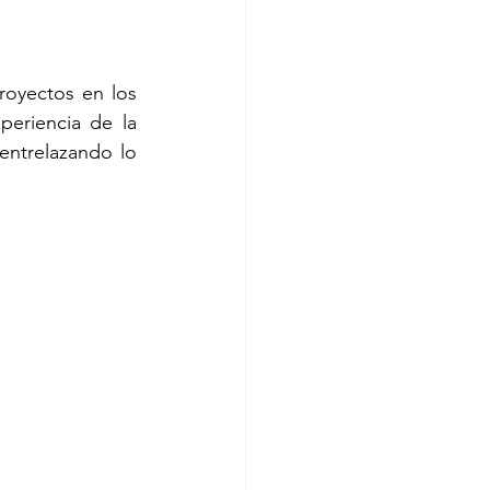
oyectos en los 
eriencia de la 
entrelazando lo 
orta
ssa Revilla
as Gamboa