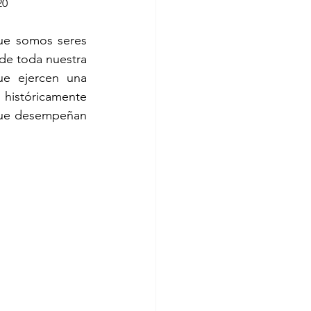
20
ue somos seres 
de toda nuestra 
e ejercen una 
 históricamente 
 que desempeñan 