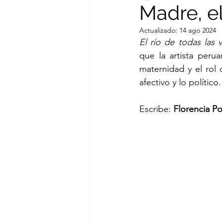
Madre, el
Actualizado:
14 ago 2024
Cesar Augusto Ramirez
El río de todas las 
que la artista peru
maternidad y el rol 
María Emilia Miró Quesada
afectivo y lo polític
Escribe: 
Florencia Po
Augusto del Valle Cárdenas
Max Hernández Calvo
L