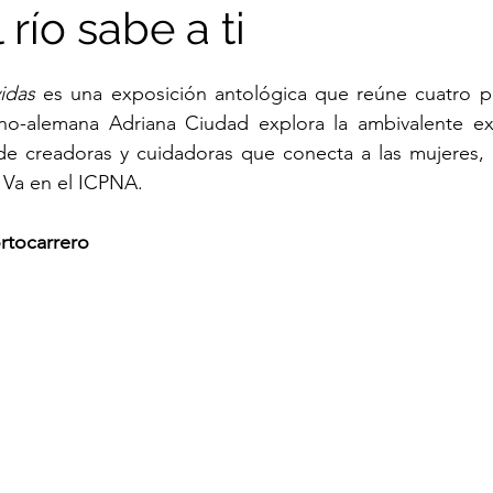
 río sabe a ti
Nuria Cano
Jerson Ramírez
Juan Peralta
vidas
 es una exposición antológica que reúne cuatro pr
ano-alemana Adriana Ciudad explora la ambivalente exp
de creadoras y cuidadoras que conecta a las mujeres, 
Ramón Mujica
Giuliana Vidarte
Jorge Villac
o. Va en el ICPNA.
rtocarrero
Florencia Portocarrero
Daniel Bernedo
Tari
uisa Fernanda Lindo
Luis Lama Mansur
Jeremí