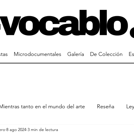
stas
Microdocumentales
Galería
De Colección
Es
Mientras tanto en el mundo del arte
Reseña
Le
ero
8 ago 2024
3 min de lectura
un cuadro
Gustavo Buntinx
Manuel Ramos Van 