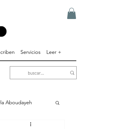
criben
Servicios
Leer +
yla Aboudayeh
Dick