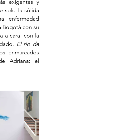
ás exigentes y 
 solo la sólida 
na enfermedad 
a Bogotá con su 
 a cara  con la 
idado. 
El río de 
os enmarcados 
e Adriana: el 