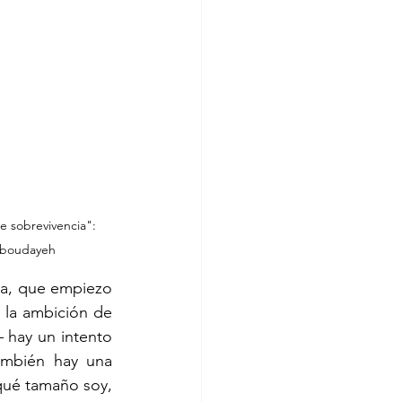
de sobrevivencia": 
 Aboudayeh
ra, que empiezo 
la ambición de 
hay un intento 
ambién hay una 
qué tamaño soy, 