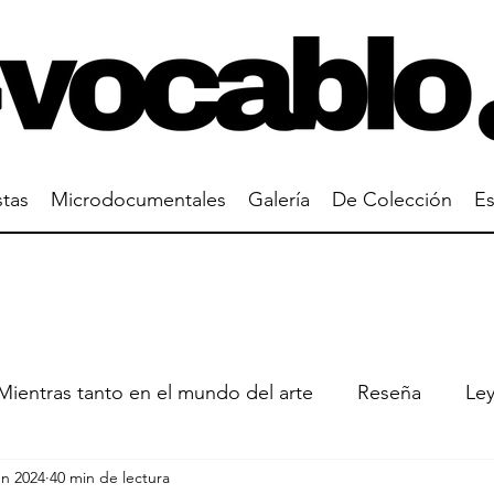
stas
Microdocumentales
Galería
De Colección
Es
Mientras tanto en el mundo del arte
Reseña
Le
un 2024
40 min de lectura
un cuadro
Gustavo Buntinx
Manuel Ramos Van 