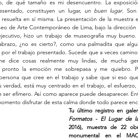
, de qué tamaño es mi desencuentro. La exposición
sentado, constituyen un lugar, 
un buen lugar
. Son 
 resuelta en sí misma. La presentación de la muestra e
o de Arte Contemporáneo de Lima, bajo la dirección 
ejecutivo, hizo un trabajo de museografía muy bueno. 
brazo, ¿no es cierto?, como una palmadita que algui
e por el trabajo presentado. Sucede que a veces camino po
e dice cosas realmente muy lindas, de mucha gen
 pronto la emoción me sobrepasa y me quiebro. P
 persona que cree en el trabajo y sabe que si eso que
 verdad, está muy centrado en el trabajo, el esfuerzo, l
 ser efímero. Así como aparece puede desaparecer. Ent
momento disfrutar de esta calma donde todo parece enca
Tu último registro en galer
Formatos - El Lugar de la
2016), muestra de 22 ob
monumental en el MAC