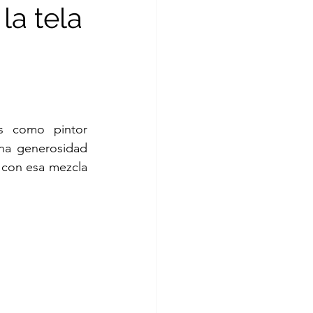
la tela
orta
s como pintor 
a generosidad 
ssa Revilla
 con esa mezcla 
as Gamboa