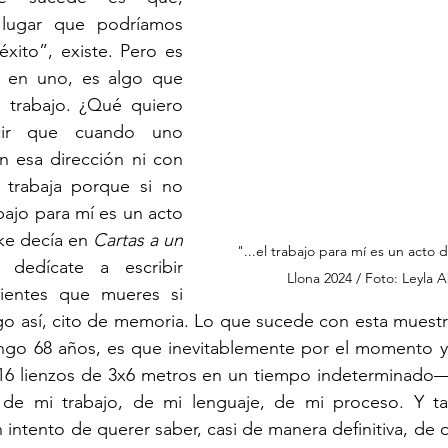
 lugar que podríamos 
éxito”, existe. Pero es 
l en uno, es algo que 
trabajo. ¿Qué quiero 
cir que cuando uno 
en esa dirección ni con 
trabaja porque si no 
bajo para mí es un acto 
ke decía en 
Cartas a un 
"...el trabajo para mí es un acto 
 dedícate a escribir 
Llona 2024 / Foto: Leyla
ientes que mueres si 
lgo así, cito de memoria. Lo que sucede con esta muest
engo 68 años, es que inevitablemente por el momento y 
16 lienzos de 3x6 metros en un tiempo indeterminado— 
a de mi trabajo, de mi lenguaje, de mi proceso. Y t
intento de querer saber, casi de manera definitiva, de 