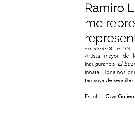
Ramiro L
me repre
Cesar Augusto Ramirez
represent
María Emilia Miró Quesada
Actualizado:
30 jun 2024
Artista mayor de l
inaugurando 
El bue
Augusto del Valle Cárdenas
innata, Llona nos br
tan suya de sencillez
Max Hernández Calvo
L
Escribe: 
Czar Gutiér