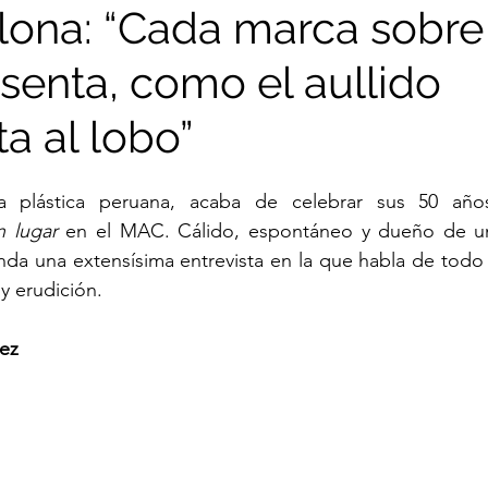
lona: “Cada marca sobre 
senta, como el aullido
Nuria Cano
Jerson Ramírez
Juan Peralta
a al lobo”
Ramón Mujica
Giuliana Vidarte
Jorge Villac
a plástica peruana, acaba de celebrar sus 50 año
n lugar
 en el MAC. Cálido, espontáneo y dueño de un
Florencia Portocarrero
Daniel Bernedo
Tari
inda una extensísima entrevista en la que habla de todo
 y erudición.
uisa Fernanda Lindo
Luis Lama Mansur
Jeremí
rez