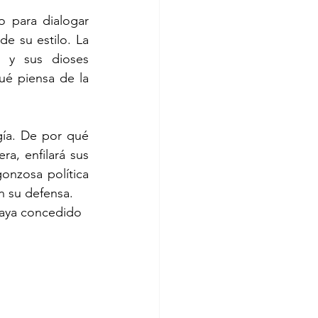
 para dialogar 
de su estilo. La 
 y sus dioses 
ué piensa de la 
ía. De por qué 
, enfilará sus 
onzosa política 
n su defensa.
haya concedido 
.