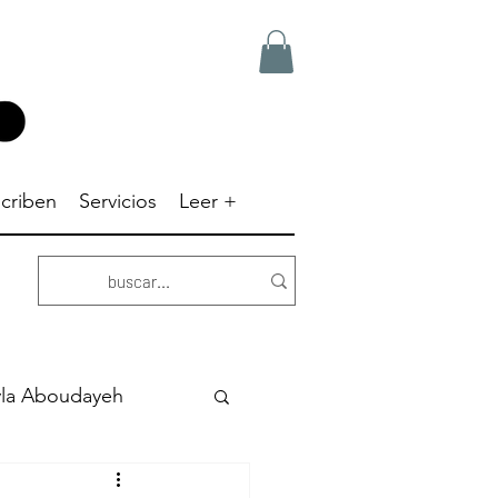
criben
Servicios
Leer +
yla Aboudayeh
Dick