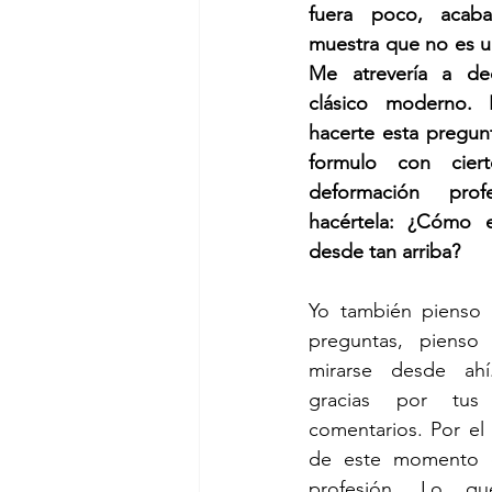
fuera poco, acaba
muestra que no es un
Me atrevería a dec
clásico moderno.
hacerte esta pregunt
formulo con cier
deformación prof
hacértela: ¿Cómo es
desde tan arriba?
Yo también pienso 
preguntas, pienso
mirarse desde ahí.
gracias por tus 
comentarios. Por el
de este momento d
profesión. Lo q