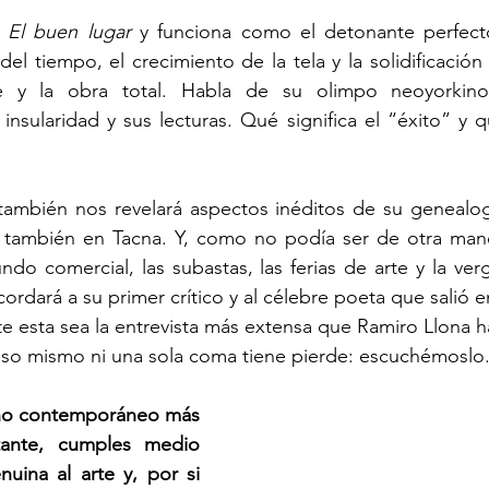
 
El buen lugar
 y funciona como el detonante perfecto
el tiempo, el crecimiento de la tela y la solidificación 
je y la obra total. Habla de su olimpo neoyorkino
 insularidad y sus lecturas. Qué significa el “éxito” y q
mbién nos revelará aspectos inéditos de su genealog
 también en Tacna. Y, como no podía ser de otra manera
ndo comercial, las subastas, las ferias de arte y la verg
ordará a su primer crítico y al célebre poeta que salió e
e esta sea la entrevista más extensa que Ramiro Llona 
 eso mismo ni una sola coma tiene pierde: escuchémoslo
ano contemporáneo más 
tante, cumples medio 
uina al arte y, por si 