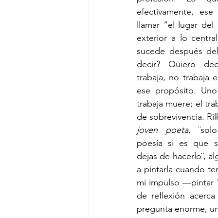
efectivamente, ese
llamar “el lugar del 
exterior a lo centra
sucede después del 
decir? Quiero de
trabaja, no trabaja 
ese propósito. Uno 
trabaja muere; el tra
de sobrevivencia. Ril
joven poeta
, ¨solo
poesía si es que s
dejas de hacerlo¨, a
a pintarla cuando t
mi impulso —pintar 
de reflexión acerc
pregunta enorme, un 