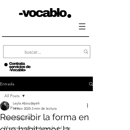
Entrada
All Posts
Leyla Aboudayeh
All Posts
14 nov 2025
3 min de lectura
Reescribir la forma en
Czar Gutierrez
que habitamos la
Mientras tanto en el mundo del arte