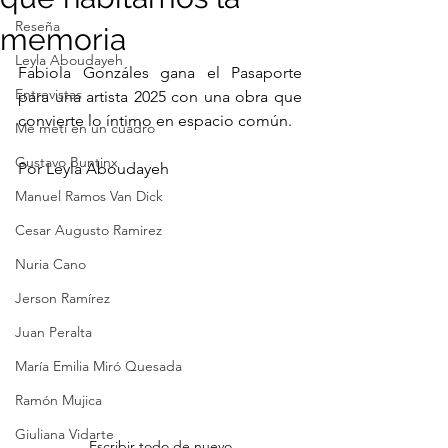
Reseña
memoria
Leyla Aboudayeh
Fabiola Gonzáles gana el Pasaporte 
Entrevistas
para una artista 2025 con una obra que 
convierte lo íntimo en espacio común.
Me metí en un cuadro
Gustavo Buntinx
Por Leyla Aboudayeh
Manuel Ramos Van Dick
Cesar Augusto Ramirez
Nuria Cano
Jerson Ramírez
Juan Peralta
María Emilia Miró Quesada
Ramón Mujica
Giuliana Vidarte
Escribir todo de nuevo