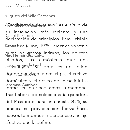
Jorge Villacorta
Augusto del Valle Cárdenas
"Escribir todo de nuevo" es el título de 
Florencia Portocarrero
su instalación más reciente y una 
Daniel Bernedo
declaración de principios. Para Fabiola 
Tarissa Revilla
Gonzáles (Lima, 1995), crear es volver a 
mirar los gestos íntimos, los objetos 
Max Hernández Calvo
blandos, las atmósferas que nos 
Luisa Fernanda Lindo
constituyen. Su obra es un tejido 
donde conviven la nostalgia, el archivo 
Luis Lama Mansur
doméstico y el deseo de reescribir las 
Jeremías Gamboa
formas en que habitamos la memoria. 
Tras haber sido seleccionada ganadora 
del Pasaporte para una artista 2025, su 
práctica se proyecta con fuerza hacia 
nuevos territorios sin perder ese anclaje 
afectivo que la define.