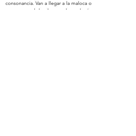
consonancia. Van a llegar a la maloca o 
casa comunal donde se emborracharán 
con abundante chicha, danzarán y 
cantarán durante varios alegres días.
Viaje de abundancia
 es una hermosa 
alegoría de sabia convivencia.
Galería 80 m2.