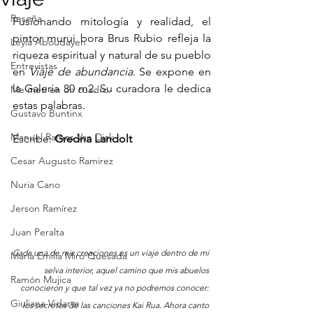
Reseña
Fusionando mitología y realidad, el 
pintor murui bora Brus Rubio refleja la 
Leyla Aboudayeh
riqueza espiritual y natural de su pueblo 
Entrevistas
en 
Viaje de abundancia
. Se expone en 
la Galería 80 m2. Su curadora le dedica 
Me metí en un cuadro
estas palabras.
Gustavo Buntinx
Manuel Ramos Van Dick
Escribe: 
Gredna Landolt
Cesar Augusto Ramirez
Nuria Cano
Jerson Ramírez
Juan Peralta
Cada una de mis creaciones es un viaje dentro de mi 
María Emilia Miró Quesada
selva interior, aquel camino que mis abuelos 
Ramón Mujica
conocieron y que tal vez ya no podremos conocer: 
Giuliana Vidarte
los secretos de las canciones Kai Rua. Ahora canto 