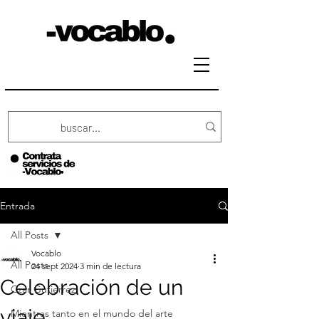
Entrada
All Posts
Vocablo
All Posts
24 sept 2024
3 min de lectura
Celebración de un
Czar Gutierrez
viaje
Mientras tanto en el mundo del arte