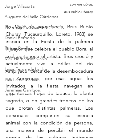
con mis obras.
Jorge Villacorta
Brus Rubio Churay
Augusto del Valle Cárdenas
En 
Viaje de abundancia
, Brus Rubio 
Florencia Portocarrero
Churay (Pucaurquillo, Loreto, 1983) se 
Daniel Bernedo
inspira en la Fiesta de la palmera 
Tarissa Revilla
Pijuayo, que celebra el pueblo Bora, al 
cual pertenece el artista. Brus creció y 
Max Hernández Calvo
actualmente vive a orillas del río 
Luisa Fernanda Lindo
Ampiyacu, cerca de la desembocadura 
del Amazonas; por esas aguas los 
Luis Lama Mansur
invitados a la fiesta navegan en 
Jeremías Gamboa
gigantescas hojas de tabaco, la planta 
sagrada, o en grandes troncos de los 
que brotan distintas palmeras. Los 
personajes comparten su esencia 
animal con la condición de persona, 
una manera de percibir el mundo 
propia de las culturas indígenas 