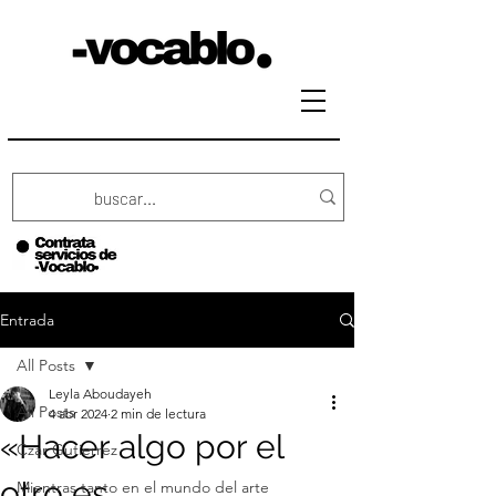
Entrada
All Posts
Leyla Aboudayeh
All Posts
4 abr 2024
2 min de lectura
«Hacer algo por el
Czar Gutierrez
otro es
Mientras tanto en el mundo del arte