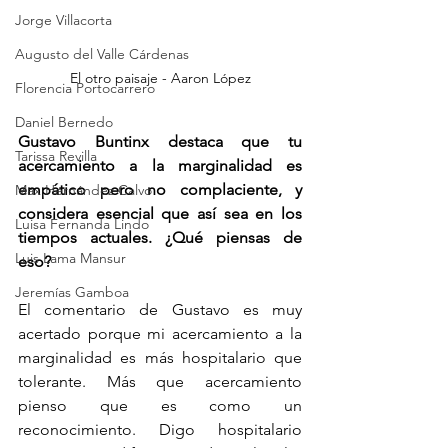
Jorge Villacorta
Augusto del Valle Cárdenas
El otro paisaje - Aaron López
Florencia Portocarrero
Daniel Bernedo
Gustavo Buntinx destaca que tu 
Tarissa Revilla
acercamiento a la marginalidad es 
empático pero no complaciente, y 
Max Hernández Calvo
considera esencial que así sea en los 
Luisa Fernanda Lindo
tiempos actuales. ¿Qué piensas de 
Luis Lama Mansur
eso?
Jeremías Gamboa
El comentario de Gustavo es muy 
acertado porque mi acercamiento a la 
marginalidad es más hospitalario que 
tolerante. Más que acercamiento 
pienso que es como un 
reconocimiento. Digo hospitalario 