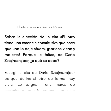
El otro paisaje - Aaron López
Sobre la elección de la cita «El otro 
tiene una carencia constitutiva que hace 
que uno lo deje afuera, ¡por eso viene y 
molesta! Porque le falta», de Darío 
Zstajnszrajber, ¿a qué se debe?
Escogí la cita de Dario Sztajnszrajber 
porque define al otro de forma muy 
clara. Le asigna  una marca de 
nacimiento, que lo arrima, como un 
sello imborrable y reconocible para la 
sociedad o para el supuesto orden de 
la sociedad.