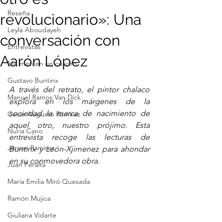
Reseña
revolucionario»: Una
Leyla Aboudayeh
conversación con
Entrevistas
Aarón López
Me metí en un cuadro
Gustavo Buntinx
A través del retrato, el pintor chalaco 
Manuel Ramos Van Dick
explora en los márgenes de la 
sociedad la marca de nacimiento de 
Cesar Augusto Ramirez
aquel otro, nuestro prójimo. Esta 
Nuria Cano
entrevista recoge las lecturas de 
Jerson Ramírez
Buntinx y León-Xjimenez para ahondar 
en su conmovedora obra.
Juan Peralta
María Emilia Miró Quesada
Ramón Mujica
Giuliana Vidarte