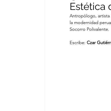
Estética 
Antropólogo, artista
Cesar Augusto Ramirez
la modernidad perua
Socorro Polivalente.
María Emilia Miró Quesada
Escribe: 
Czar Gutiér
Augusto del Valle Cárdenas
Max Hernández Calvo
L