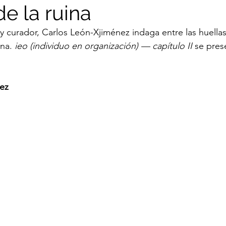
de la ruina
 y curador, Carlos León-Xjiménez indaga entre las huellas
Nuria Cano
Jerson Ramírez
Juan Peralta
na. 
ieo (individuo en organización) — capítulo II
 se pres
Ramón Mujica
Giuliana Vidarte
Jorge Villac
rez
Florencia Portocarrero
Daniel Bernedo
Tari
uisa Fernanda Lindo
Luis Lama Mansur
Jeremí