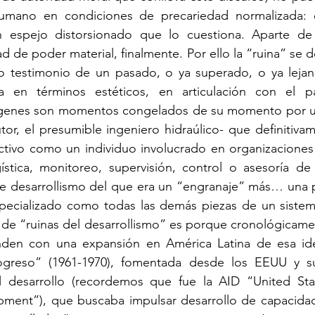
humano en condiciones de precariedad normalizada: 
n espejo distorsionado que lo cuestiona. Aparte de 
ad de poder material, finalmente. Por ello la “ruina” se d
testimonio de un pasado, o ya superado, o ya lejan
ia en términos estéticos, en articulación con el pa
ágenes son momentos congelados de su momento por u
tor, el presumible ingeniero hidraúlico- que definitivam
ctivo como un individuo involucrado en organizaciones a
stica, monitoreo, supervisión, control o asesoría de i
e desarrollismo del que era un “engranaje” más… una p
pecializado como todas las demás piezas de un sistema
 de “ruinas del desarrollismo” es porque cronológicame
nden con una expansión en América Latina de esa ide
rogreso” (1961-1970), fomentada desde los EEUU y s
l desarrollo (recordemos que fue la AID “United Sta
opment”), que buscaba impulsar desarrollo de capacida