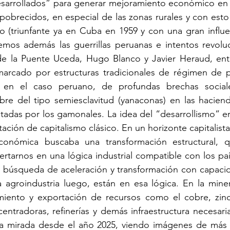
esarrollados” para generar mejoramiento económico en l
brecidos, en especial de las zonas rurales y con esto c
o (triunfante ya en Cuba en 1959 y con una gran influe
mos además las guerrillas peruanas e intentos revoluc
de la Puente Uceda, Hugo Blanco y Javier Heraud, entr
marcado por estructuras tradicionales de régimen de p
 y, en el caso peruano, de profundas brechas social
re del tipo semiesclavitud (yanaconas) en las haciend
tadas por los gamonales. La idea del “desarrollismo” er
ación de capitalismo clásico. En un horizonte capitalista
conómica buscaba una transformación estructural, q
sertarnos en una lógica industrial compatible con los paí
búsqueda de aceleración y transformación con capacidad
a agroindustria luego, están en esa lógica. En la minerí
miento y exportación de recursos como el cobre, zinc, 
tradoras, refinerías y demás infraestructura necesaria.
ra mirada desde el año 2025, viendo imágenes de más 