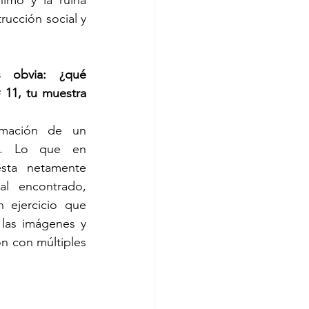
imo y la ruina 
rucción social y 
 obvia: ¿qué 
 11, tu muestra 
mación de un 
n. Lo que en 
sta netamente 
al encontrado, 
ejercicio que 
las imágenes y 
ón con múltiples 