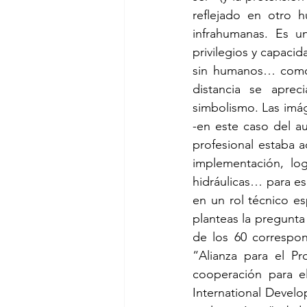
reflejado en otro 
infrahumanas. Es u
privilegios y capacid
sin humanos… como 
distancia se aprec
simbolismo. Las im
-en este caso del au
profesional estaba a
implementación, logí
hidráulicas… para es
en un rol técnico es
planteas la pregunta
de los 60 correspo
“Alianza para el P
cooperación para e
International Devel