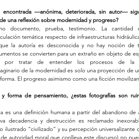
 encontrada —anónima, deteriorada, sin autor— sigu
de una reflexión sobre modernidad y progreso?
 documento, prueba, testimonio. La cantidad de
culación temática respecto de infraestructuras hidráulica
que la autoría es desconocida y no hay noción de t
umentos se convierten para un extraño en objeto de es
d por tratar de entender los procesos de la mo
aginario de la modernidad es solo una proyección de u
nsforma. El progreso asimismo como una ficción movilizan
o y forma de pensamiento, ¿estas fotografías son ruina
na es una definición humana a partir del abandono de a
va decadencia y destrucción es reclamado inexorabl
o ilustrado “civilizado” y su percepción universalizante 
n de autoridad moral que conlleva este discurso) no pued