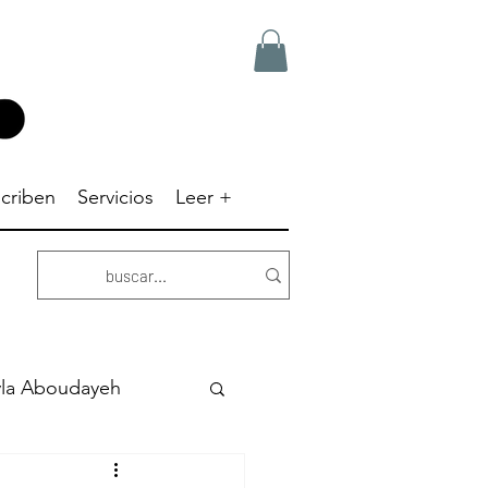
criben
Servicios
Leer +
yla Aboudayeh
Dick