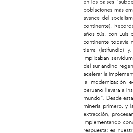
en los países “subd
poblaciones más empo
avance del socialism
continente). Recorde
años 60s, con Luis 
continente todavía 
tierra (latifundio)
implicaban servidumb
del sur andino regen
acelerar la implement
la modernización e
peruano llevara a in
mundo”. Desde esta 
minería primero, y l
extracción, procesa
implementando concen
respuesta: es nuest