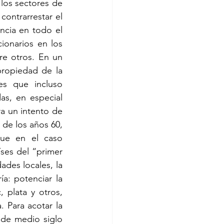
os sectores de 
ontrarrestar el 
ncia en todo el 
ionarios en los 
e otros. En un 
ropiedad de la 
es que incluso 
as, en especial 
a un intento de 
 de los años 60, 
ue en el caso 
ses del “primer 
es locales, la 
a: potenciar la 
plata y otros, 
 Para acotar la 
de medio siglo 