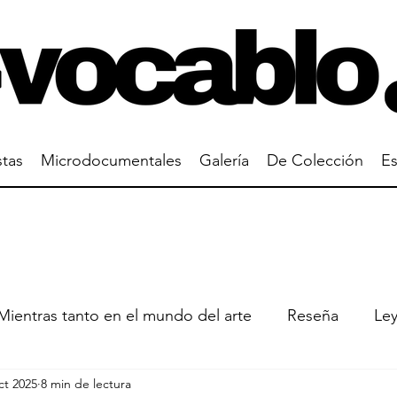
stas
Microdocumentales
Galería
De Colección
Es
Mientras tanto en el mundo del arte
Reseña
Le
ct 2025
8 min de lectura
un cuadro
Gustavo Buntinx
Manuel Ramos Van 