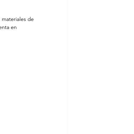
 materiales de 
enta en 
orta
ssa Revilla
as Gamboa