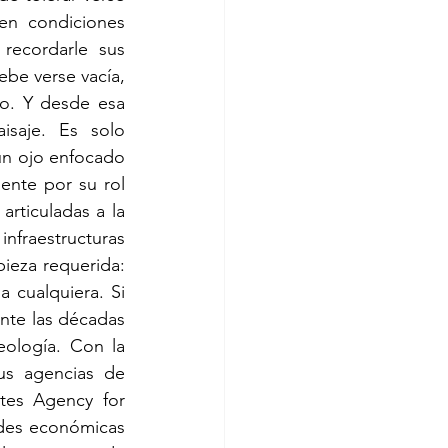
en condiciones 
recordarle sus 
ebe verse vacía, 
o. Y desde esa 
isaje. Es solo 
n ojo enfocado 
ente por su rol 
rticuladas a la 
nfraestructuras 
ieza requerida: 
 cualquiera. Si 
nte las décadas 
ología. Con la 
us agencias de 
tes Agency for 
des económicas 