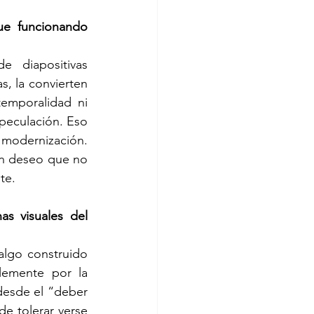
e funcionando 
 diapositivas 
s, la convierten 
emporalidad ni 
peculación. Eso 
dernización. 
n deseo que no 
te.
s visuales del 
lgo construido 
emente por la 
desde el “deber 
e tolerar verse 