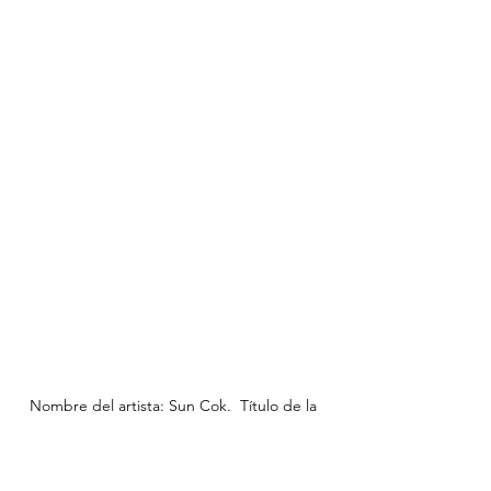
Nombre del artista: Sun Cok.  Título de la 
obra: Chi Fan 吃饭. Año: 2024, Técnica / 
Materialidad: Instalación interactiva, tinta 
china, utensilios de cocina chinos, pantallas 