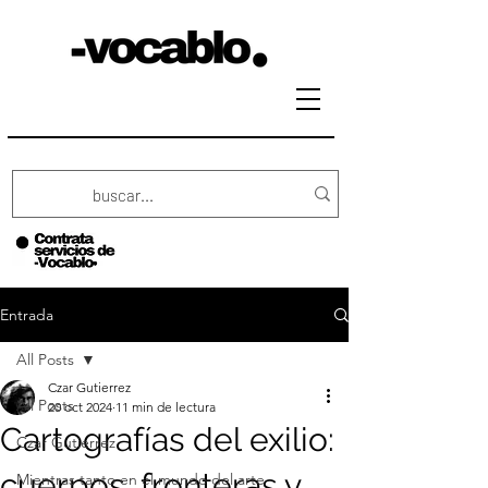
Entrada
All Posts
Czar Gutierrez
All Posts
20 oct 2024
11 min de lectura
Cartografías del exilio:
Czar Gutierrez
cuerpos, fronteras y
Mientras tanto en el mundo del arte