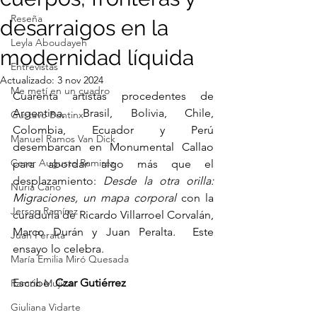
Reseña
desarraigos en la
Leyla Aboudayeh
modernidad líquida
Entrevistas
Actualizado:
3 nov 2024
Me metí en un cuadro
Cuarenta artistas procedentes de 
Argentina, Brasil, Bolivia, Chile, 
Gustavo Buntinx
Colombia, Ecuador y Perú 
Manuel Ramos Van Dick
desembarcan en Monumental Callao 
Cesar Augusto Ramirez
para abordar algo más que el 
desplazamiento: 
Desde la otra orilla: 
Nuria Cano
Migraciones, un mapa corporal 
con la 
Jerson Ramírez
curaduría de Ricardo Villarroel Corvalán, 
Marco Durán y Juan Peralta
.
  Este 
Juan Peralta
ensayo lo celebra.
María Emilia Miró Quesada
Escribe: 
Czar Gutiérrez
Ramón Mujica
Giuliana Vidarte