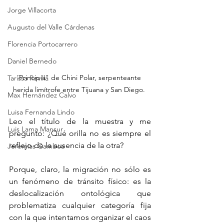
Jorge Villacorta
Augusto del Valle Cárdenas
Florencia Portocarrero
Daniel Bernedo
¨Principia" de Chini Polar, serpenteante 
Tarissa Revilla
herida limítrofe entre Tijuana y San Diego. 
Max Hernández Calvo
Luisa Fernanda Lindo
Leo el título de la muestra y me 
Luis Lama Mansur
pregunto: ¿Qué orilla no es siempre el 
reflejo de la ausencia de la otra?
Jeremías Gamboa
Porque, claro, la migración no sólo es 
un fenómeno de tránsito físico: es la 
deslocalización ontológica que 
problematiza cualquier categoría fija 
con la que intentamos organizar el caos 