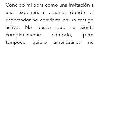
Concibo mi obra como una invitación a 
una experiencia abierta, donde el 
espectador se convierte en un testigo 
activo. No busco que se sienta 
completamente cómodo, pero 
tampoco quiero amenazarlo; me 
interesa generar una nueva forma de 
ver, de aprender a observar no solo 
desde lo estéticamente correcto, sino 
también desde lo honestamente 
perturbador. En mis obras, conviven la 
vida y la muerte, la belleza y la crudeza, 
lo perverso y lo puro. El espectador se 
convierte en un voyeur de mis 
emociones y pensamientos más 
íntimos.