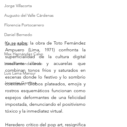
Jorge Villacorta
Augusto del Valle Cárdenas
Florencia Portocarrero
Daniel Bernedo
Ya se sabe: la obra de Toto Fernández 
Tarissa Revilla
Ampuero (Lima, 1971) confronta la 
Max Hernández Calvo
superficialidad de la cultura digital 
mediante óleos y acuarelas que 
Luisa Fernanda Lindo
combinan tonos fríos y saturados en 
Luis Lama Mansur
escenas donde lo festivo y lo sombrío 
Jeremías Gamboa
coexisten. Globos plateados, emojis y 
rostros esquemáticos funcionan como 
espejos deformantes de una felicidad 
impostada, denunciando el positivismo 
tóxico y la inmediatez virtual.
Heredero crítico del pop art, resignifica 