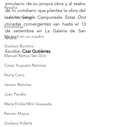
simulacro de su propia obra y al teatro 
Reseña
de lo cotidiano que plantea la obra del 
Leyla Aboudayeh
icónico Sergio Camporeale. Estas 
Dos 
miradas convergentes 
van hasta el 13 
Entrevistas
de setiembre en La Galería de San 
Me metí en un cuadro
Isidro.
Gustavo Buntinx
Escribe:
 Czar Gutiérrez
Manuel Ramos Van Dick
Cesar Augusto Ramirez
Nuria Cano
Jerson Ramírez
Juan Peralta
María Emilia Miró Quesada
Ramón Mujica
Giuliana Vidarte